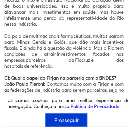
de boas universidades. Isso é muito propício para
alavancar mais investimentos em saúde, mas houve
infelizmente uma perda da representatividade do Rio
nessa indústria.
Do polo de multinacionais farmacêuticas, muitas saíram
para Minas Gerais e Goiás, que dão mais incentivos
fiscais. E ainda há a questão da violência. Mas o Rio tem
condições de atrair investimentos, focados nas
empresas parceiras da Fiocruz e dos
hospitais de referência.
CI: Qual o papel da Firjan na parceria com o BNDES?
João Paulo Pieroni:
Contamos muito com a Firjan e com
as federações de indústria para serem parceiras, seja no
diagnóstico das necessidades do estado ou na difusão
Utilizamos cookies para uma melhor experiência d
dessas informações das linhas de financiamento para
navegação. Conheça a nossa
Política de Privacidade
.
empresas. A Firjan já tem papel central de grande
parceira para nos ajudar a construir as melhores
Prosseguir
políticas.