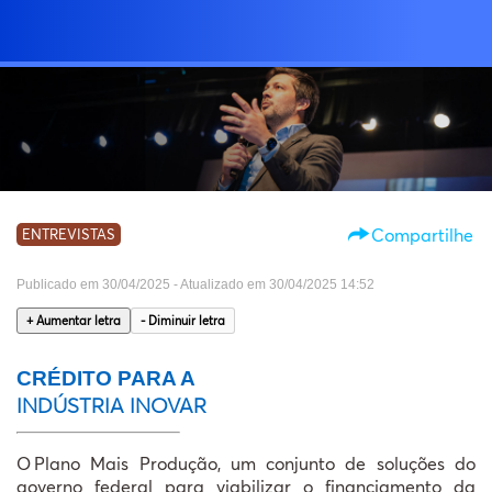
Buscar
EDI
Compartilhe
ENTREVISTAS
E
Publicado em 30/04/2025 - Atualizado em 30/04/2025 14:52
ANTE
+ Aumentar letra
- Diminuir letra
PES
CRÉDITO PARA A
AS
INDÚSTRIA INOVAR
WEBS
O Plano Mais Produção, um conjunto de soluções do
governo federal para viabilizar o financiamento da