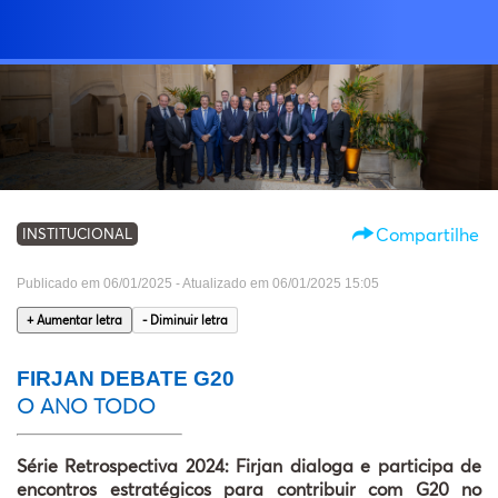
Buscar
INÍ
EDITORI
SOB
Compartilhe
INSTITUCIONAL
CAR
EDIÇÕ
Publicado em 06/01/2025 - Atualizado em 06/01/2025 15:05
ANTERIOR
+ Aumentar letra
- Diminuir letra
PESQUIS
FIRJAN DEBATE G20
ASSOCI
O ANO TODO
WEBSTORI
Série Retrospectiva 2024: Firjan dialoga e participa de
encontros estratégicos para contribuir com G20 no