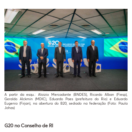
A partir da esqu.: Aloizio Mercadante (BNDES), Ricardo Alban (Fiesp),
Geraldo Alckmin (MDIC), Eduardo Paes (prefeitura do Rio) e Eduardo
Eugenio (Firjan), na abertura do B20, sediado na federação (Foto: Paula
Johas)
G20 no Conselho de RI