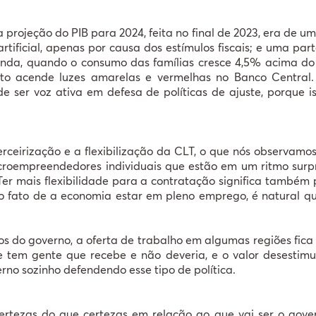
 projeção do PIB para 2024, feita no final de 2023, era de u
tificial, apenas por causa dos estímulos fiscais; e uma par
anda, quando o consumo das famílias cresce 4,5% acima do P
to acende luzes amarelas e vermelhas no Banco Central. 
e ser voz ativa em defesa de políticas de ajuste, porque iss
terceirização e a flexibilização da CLT, o que nós observ
icroempreendedores individuais que estão em um ritmo su
 Ter mais flexibilidade para a contratação significa também
o fato de a economia estar em pleno emprego, é natural 
os do governo, a oferta de trabalho em algumas regiões fic
ue tem gente que recebe e não deveria, e o valor desestimu
rno sozinho defendendo esse tipo de política.
rtezas do que certezas em relação ao que vai ser o gove