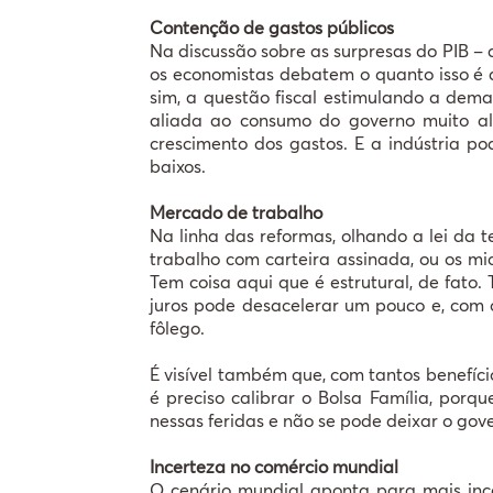
Contenção de gastos públicos
Na discussão sobre as surpresas do PIB – a
os economistas debatem o quanto isso é ar
sim, a questão fiscal estimulando a dem
aliada ao consumo do governo muito al
crescimento dos gastos. E a indústria pod
baixos.
Mercado de trabalho
Na linha das reformas, olhando a lei da 
trabalho com carteira assinada, ou os m
Tem coisa aqui que é estrutural, de fato.
juros pode desacelerar um pouco e, com 
fôlego.
É visível também que, com tantos benefíci
é preciso calibrar o Bolsa Família, porq
nessas feridas e não se pode deixar o gove
Incerteza no comércio mundial
O cenário mundial aponta para mais ince