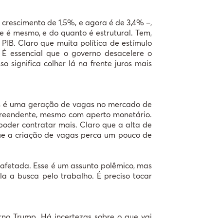
m crescimento de 1,5%, e agora é de 3,4% –,
te é mesmo, e do quanto é estrutural. Tem,
IB. Claro que muita política de estímulo
É essencial que o governo desacelere o
o significa colher lá na frente juros mais
amos é uma geração de vagas no mercado de
rpreendente, mesmo com aperto monetário.
 poder contratar mais. Claro que a alta de
que a criação de vagas perca um pouco de
a afetada. Esse é um assunto polêmico, mas
la a busca pelo trabalho. É preciso tocar
rno Trump. Há incertezas sobre o que vai