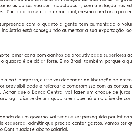
como os países vão ser impactados –, com a inflação nos Es
siliência do comércio internacional, mesmo com tanto prote
l surpreende com o quanto a gente tem aumentado o volu
a indústria está conseguindo aumentar a sua exportação lo
orte-americana com ganhos de produtividade superiores ao r
 o quadro é de dólar forte. E no Brasil também, porque a que
apoio no Congresso, e isso vai depender da liberação de em
r previsibilidade e reforçar o compromisso com as contas 
. Achar que o Banco Central vai fazer um choque de juros e
para agir diante de um quadro em que há uma crise de con
enda de um governo, vai ter que ser perseguida paulatinamen
e esquerda, admitir que precisa conter gastos. Vamos ter q
 Continuada) e abono salarial.