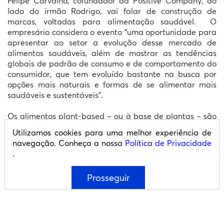
Felipe Carvalho, cofundador da Positive Company, ao
lado do irmão Rodrigo, vai falar de construção de
marcas, voltadas para alimentação saudável. O
empresário considera o evento "uma oportunidade para
apresentar ao setor a evolução desse mercado de
alimentos saudáveis, além de mostrar as tendências
globais de padrão de consumo e de comportamento do
consumidor, que tem evoluído bastante na busca por
opções mais naturais e formas de se alimentar mais
saudáveis e sustentáveis”.
Os alimentos plant-based – ou à base de plantas – são
aqueles que se originam de fontes vegetais, à base de
Utilizamos cookies para uma melhor experiência de
uma dieta com foco em ingredientes naturais. Nesse
navegação. Conheça a nossa
Política de Privacidade
contexto, A Tal da Castanha, principal marca da
.
empresa, tem os nuts como base de seus produtos. O
portfólio conta com castanha-de-caju, amêndoa,
Prosseguir
castanha-do-pará, coco e produtos à base de aveia”,
explica Carvalho.
O mercado de alimentos plant-based cresceu cerca de
25% a 30% nos últimos cinco anos, segundo observação