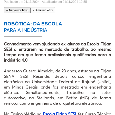
EDIÇÕ
Publicado em 21/11/2024 - Atualizado em 21/11/2024 12:55
ANTERIOR
+ Aumentar letra
- Diminuir letra
PESQUIS
ROBÓTICA: DA ESCOLA
ASSOCI
PARA A INDÚSTRIA
WEBSTORI
Conhecimento vem ajudando ex-alunos da Escola Firjan
SESI a entrarem no mercado de trabalho, ao mesmo
tempo em que forma profissionais qualificados para a
indústria 4.0
Anderson Guerra Almeida, de 23 anos, estudou na Firjan
SENAI SESI Resende, depois cursou engenharia
eletrônica na Universidade Federal de Itajubá (Unifei),
em Minas Gerais, onde faz mestrado em engenharia
elétrica. Simultaneamente, trabalha no setor
automotivo, na Stellantis, em Betim (MG), de forma
remota, como engenheiro de arquitetura eletrônica.
No Ensino Médio na
Escola Firjan SESI
, fez Curso Técnico