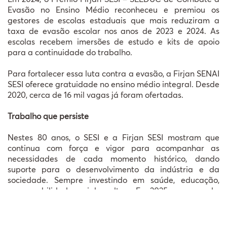
Evasão no Ensino Médio reconheceu e premiou os
gestores de escolas estaduais que mais reduziram a
taxa de evasão escolar nos anos de 2023 e 2024. As
escolas recebem imersões de estudo e kits de apoio
para a continuidade do trabalho.
Para fortalecer essa luta contra a evasão, a Firjan SENAI
SESI oferece gratuidade no ensino médio integral. Desde
2020, cerca de 16 mil vagas já foram ofertadas.
Trabalho que persiste
Nestes 80 anos, o SESI e a Firjan SESI mostram que
continua com força e vigor para acompanhar as
necessidades de cada momento histórico, dando
suporte para o desenvolvimento da indústria e da
sociedade. Sempre investindo em saúde, educação,
responsabilidade social e cultura. Em 2025, por exemplo,
foram 13.536 matrículas em Ensino Regular e 37.400
matrículas em Educação Continuada no estado do Rio.
Na área da Saúde e Segurança, o ano terminou com