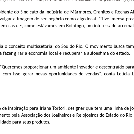
esidente do Sindicato da Indústria de Mármores, Granitos e Rochas Af
divulgar a imagem de seu negócio como algo local. “Tive imensa pr
ma em casa. E, como estávamos em Botafogo, um interessado arrema
logia o conceito multissetorial do Sou do Rio. O movimento busca 
ra fazer girar a economia local e recuperar a autoestima do estado.
va. “Queremos proporcionar um ambiente inovador e descontraído para
e com isso gerar novas oportunidades de vendas”, conta Letícia
nte de inspiração para Iriana Tortori, designer que tem uma linha de
nto pela Associação dos Joalheiros e Relojoeiros do Estado do Rio 
lidade para seus produtos.