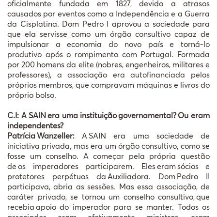
oficialmente fundada em 1827, devido a atrasos
causados por eventos como a Independ
ê
ncia e a Guerra
da Cisplatina. Dom Pedro I aprovou a sociedade para
que ela servisse como um
ó
rg
ã
o consultivo capaz de
impulsionar a economia do novo pa
í
s e torn
á
-lo
produtivo ap
ó
s o rompimento com Portugal. Formada
por 200 homens da elite (nobres, engenheiros, militares e
professores), a associa
çã
o era autofinanciada pelos
pr
ó
prios membros, que compravam máquinas e livros do
próprio bolso.
C.I: A SAIN
era uma institui
çã
o
governamental?
Ou eram
independentes?
Patrícia
Wanzeller:
A
SAIN era uma sociedade de
iniciativa privada, mas era um
ó
rg
ã
o consultivo, como se
fosse um conselho. A come
ç
ar pela pr
ó
pria quest
ã
o
de
os imperadores participarem. Eles
eram
s
ó
cios e
protetores perp
é
tuos da
Auxiliadora. Dom
Pedro II
participava, abria as sess
õ
es. Mas essa associa
çã
o, de
car
á
ter privado, se tornou um conselho consultivo,
que
recebia
apoio do imperador para se manter. Todos os
associados eram efetivamente ministros, eram