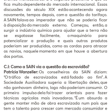
fica muito
dependente
do mercado internacional. Essas
discuss
õ
es do s
é
culo XIX est
ã
o
acontecendo agora
novamente, tempos depois, com
a quest
ã
o do tarifa
ç
o.
A
SAIN
falava
ao imperador que n
ã
o se poderia ficar
à
disposi
çã
o
do
mercado externo. Come
ç
ou, ent
ã
o,
a
surgir a ind
ú
stria qu
í
mica para ajudar que a terra n
ã
o
se esgotasse facilmente, o
maquin
á
rio para
potencializar a produ
çã
o e quais outros produtos
poderiam ser produzidos, como as cordas para atracar
os navios, naquele
momento em que houve a abertura
dos portos.
C.I: Como a SAIN via a questão da escravidão?
Patrícia
Wanzeller:
Os conselheiros da SAIN diziam:
“O
tr
á
fico de escravizados est
á
fadado ao fim
”
.
A
Sociedade Auxiliadora sugeria a liberta
çã
o deles,
que
n
ã
o ganhavam dinheiro, logo n
ã
o
poderiam
consumir. O
primeiro impulso
dela
foi
trazer orientais para fazer
t
é
cnicas agr
í
colas mais inovadoras.
“É
um absurdo a
gente manter m
ã
o de obra escravizada num pa
í
s que
tem o talento para crescer com mercado consumidor e