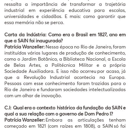
ressalta a import
â
ncia de transformar a trajet
ó
ria
industrial em experi
ê
ncia educativa para escolas,
universidades e cidad
ã
os. E mais: como garantir que
essa mem
ó
ria n
ã
o se perca.
Carta da Indústria: Como era o Brasil em 1827, ano em
que a SAIN foi inaugurada?
Patrícia
Wanzeller:
Nessa época
no Rio de Janeiro,
foram
institu
í
dos v
á
rios lugares de produ
çã
o de conhecimento,
como o Jardim Bot
â
nico, a Biblioteca Nacional, a Escola
de Belas Artes, a Polit
é
cnica Militar e a pr
ó
pria
Sociedade Auxiliadora. E isso n
ã
o ocorreu
por acaso, j
á
que a Revolu
çã
o Industrial acontecia na Europa.
Pessoas com esse conhecimento foram trazidas para o
Rio de Janeiro e fundaram sociedades intelectualizadas
com um olhar de inova
çã
o.
C.I: Qual
era
o contexto hist
ó
rico da
funda
çã
o da
SAIN
e
qual a sua rela
çã
o com o governo de Dom Pedro I?
Patrícia
Wanzeller:
Embora as articulações tenham
começado em 1821 (com raízes em 1808), a SAIN
s
ó
foi