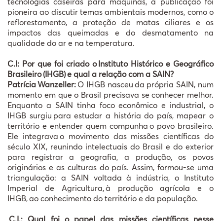
tecnologias caseiras para máquinas, a publicação foi
pioneira ao discutir temas ambientais modernos, como o
reflorestamento, a proteção de matas ciliares e os
impactos das queimadas e do desmatamento na
qualidade do ar e na temperatura.
C.I: Por que foi criado o
Instituto Hist
ó
rico e Geogr
á
fico
Brasileiro
(IHGB)
e qual a rela
çã
o com a SAIN?
Patrícia
Wanzeller:
O IHGB nasceu
da pr
ó
pria SAIN, num
momento em que o Brasil precisava se conhecer melhor.
Enquanto a SAIN tinha foco econ
ô
mico e industrial, o
IHGB surgiu
para estudar a hist
ó
ria do pa
í
s, mapear o
territ
ó
rio e entender quem compunha
o povo brasileiro.
Ele integrava
o movimento das miss
õ
es cient
í
ficas do
s
é
culo XIX, reunindo intelectuais do Brasil e do exterior
para registrar a geografia, a produ
çã
o, os povos
origin
á
rios e as culturas do pa
í
s. Assim, formou-se uma
triangula
çã
o: a SAIN voltada
à
ind
ú
stria, o Instituto
Imperial de Agricultura,
à
produ
çã
o agr
í
cola e o
IHGB,
ao conhecimento do territ
ó
rio e da popula
çã
o.
C.I.: Qual foi o papel das missões científicas nesse