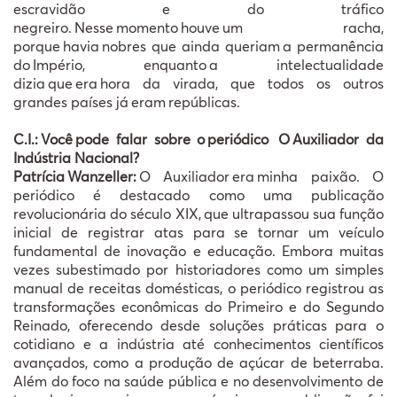
escravidão e do tráfico
negreiro.
Nesse
momento
houve
um racha,
porque
havia
nobres que ainda queriam
a perman
ê
ncia
do
Imp
é
rio, enquanto
a intelectualidade
dizia
que
era
hora da virada, que todos os outros
grandes pa
í
ses j
á
eram
rep
ú
blicas.
C.I.:
Voc
ê
pode falar sobre o
peri
ó
dico
O
Auxiliador da
Ind
ú
stria Nacional?
Patrícia
Wanzeller:
O Auxiliador
era
minha paix
ã
o. O
peri
ó
dico
é
destacado como uma publica
çã
o
revolucion
á
ria do s
é
culo XIX,
que ultrapassou sua fun
çã
o
inicial de registrar atas para se tornar um ve
í
culo
fundamental de inova
çã
o e educa
çã
o. Embora muitas
vezes subestimado por historiadores como um simples
manual de receitas dom
é
sticas, o peri
ó
dico registrou as
transforma
çõ
es econ
ô
micas do Primeiro e do Segundo
Reinado, oferecendo desde solu
çõ
es pr
á
ticas para o
cotidiano e a ind
ú
stria at
é
conhecimentos cient
í
ficos
avan
ç
ados, como a produção de açúcar de beterraba.
Além do foco na saúde pública e no desenvolvimento de