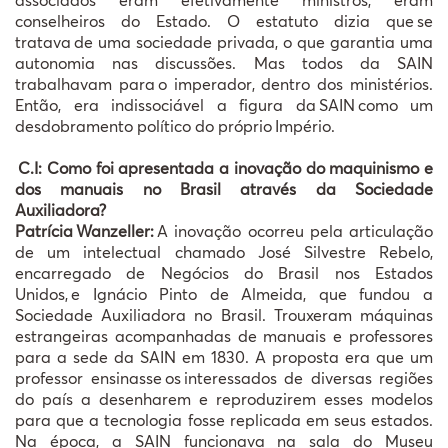
conselheiros do Estado. O estatuto dizia que
se
tratava
de uma sociedade privada, o que garantia uma
autonomia nas discussões. Mas todos da SAIN
trabalhavam para
o imperador, dentro dos minist
é
rios.
Ent
ã
o, era indissoci
á
vel a figura da
SAIN
como um
desdobramento pol
í
tico do pr
ó
prio
Imp
é
rio.
C.I: Como foi apresentada a inovação do maquinismo e
dos manuais no Brasil através da Sociedade
Auxiliadora?
Patrícia
Wanzeller:
A inovação ocorreu pela articulação
de um intelectual chamado José Silvestre Rebelo,
encarregado de Negócios do Brasil nos Estados
Unidos,
e Ign
á
cio Pinto de Almeida, que fundou a
Sociedade Auxiliadora no Brasil. Trouxeram m
á
quinas
estrangeiras acompanhadas de manuais e professores
para a sede da SAIN em 1830. A proposta era que um
professor ensinasse
os
interessados de diversas regi
õ
es
do pa
í
s a desenharem e reproduzirem esses modelos
para que a tecnologia fosse replicada em seus estados.
Na
é
poca, a SAIN funcionava na sala do Museu