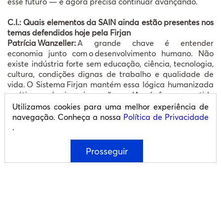
esse futuro
—
e agora precisa continuar avan
ç
ando.
C.I.: Quais elementos da SAIN ainda estão presentes nos
temas defendidos hoje pela Firjan
Patrícia
Wanzeller:
A grande chave é entender
economia junto com
o
desenvolvimento humano. N
ã
o
existe ind
ú
stria forte sem educa
çã
o, ci
ê
ncia, tecnologia,
cultura, condi
çõ
es dignas de trabalho e qualidade de
vida.
O Sistema
Firjan mant
é
m essa l
ó
gica humanizada
e
é
tica: m
á
quina, inova
çã
o e IA s
ó
fazem sentido
quando servem ao ser humano. Esse
é
o diferencial da
Utilizamos cookies para uma melhor experiência de
SAIN que permanece vivo na
Firjan.
navegação. Conheça a nossa
Política de Privacidade
.
C.I.: Por que a história da SAIN ficou invisível por tanto
tempo?
Prosseguir
Patrícia
Wanzeller:
Porque muitos historiadores
permaneceram presos às fontes tradicionais e a uma
visão ainda muito agrícola da economia brasileira.
Faltou visibilidade e acesso ao acervo completo. O
campo da História da Ciência ainda é recente e pouco
explorado. Também pesou a mentalidade colonial
que
ainda
insiste em ver o Brasil apenas como pa
í
s