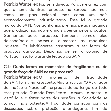
Patrícia
Wanzeller:
Foi, sem dúvida. Porque ela fez com
que o nome do Brasil entrasse na Europa, não mais
como um país colonial, mas como um país
economicamente industrializado. Esse foi o grande
marco da
SAIN. N
ó
s ganhamos pr
ê
mios pelas m
á
quinas
que produz
í
amos, n
ã
o era mais apenas pelos produtos.
Ganhamos pelos produtos tamb
é
m, como
o
ó
leo
da
copa
í
ba,
que passou
a alimentar as m
á
quinas
inglesas. Os lubrificantes passaram a ser feitos de
produtos agr
í
colas. Deixamos de ser a col
ô
nia de
Portugal. Isso foi o
grande legado da
SAIN.
C.I.: Quais foram os momentos de fragilidade ou de
grande força da
SAIN
nesse processo?
Patrícia
Wanzeller:
O momento de fragilidade
da
SAIN
foi numa crescente.
Mas a revista
“
O
Auxiliador
da Ind
ú
stria Nacional
”
foi
produzida
ao longo de todo
esse per
í
odo. Quando Dom
Pedro II assumiu e passou a
visit
á
-la e a fazer parte das sess
õ
es, a Sociedade se
tornou mais potente.
A fragilidade come
ç
ou com as
discussões sobre proteção alfandegária, fim da