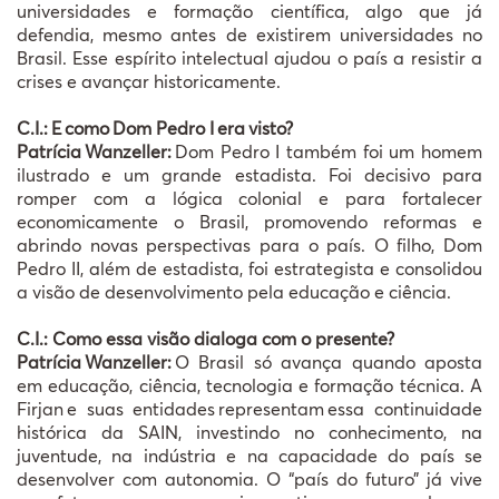
universidades e formação científica, algo que já
defendia, mesmo antes de existirem universidades no
Brasil. Esse espírito intelectual ajudou o país a resistir a
crises e avançar historicamente.
C.I.:
E
como
Dom Pedro I
era
visto?
Patrícia
Wanzeller:
Dom Pedro I também foi um homem
ilustrado e um grande estadista. Foi decisivo para
romper com a lógica colonial e para fortalecer
economicamente o Brasil, promovendo reformas e
abrindo novas perspectivas para o país. O filho, Dom
Pedro II, além de estadista, foi estrategista e consolidou
a visão de desenvolvimento pela educação e ciência.
C.I.: Como essa visão dialoga com o presente?
Patrícia
Wanzeller:
O Brasil só avança quando aposta
em educação, ciência, tecnologia e formação técnica. A
Firjan
e suas entidades
representam
essa continuidade
hist
ó
rica da SAIN, investindo no conhecimento, na
juventude, na ind
ú
stria e na capacidade do pa
í
s se
desenvolver com autonomia. O
“
pa
í
s do futuro
”
j
á
vive