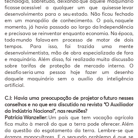
tecnologia, sobretudo, deixando
que aquele maquin
á
rio
ficasse
acess
í
vel a qualquer um que quisesse
levar
desenvolvimento para o seu
estado. N
ã
o ficou fechado
em um monop
ó
lio de conhecimento. O pa
í
s,
naquele
momento, j
á
havia passado ao largo da
Independ
ê
ncia
e precisava se reinventar enquanto economia. Na
é
poca,
todo
mundo falava
em processo de motor de dois
tempos. Para isso, foi trazida uma mente
desenvolvimentista, m
ã
o de obra especializada de fora
e maquin
á
rio. Al
é
m disso, foi realizada muita discussão
sobre tarifas de proteção de mercado interno. O
desafio
seria
uma pessoa hoje fazer um desenho
daquele maquin
á
rio sem o aux
í
lio da intelig
ê
ncia
artificial.
C.I: Havia uma preocupação de projetar
o
futuro nesses
conselhos e no que era discutido na revista
“
O Auxiliador
da Ind
ú
stria Nacional
”
, nas
reuni
õ
es?
Patrícia
Wanzeller:
Um país que tem vocação agrícola
fica muito à mercê do que a terra pode oferecer.
Al
é
m
da quest
ã
o do esgotamento da terra. Lembre-se que
é
ramos monocultores. E o segundo problema
é
que se