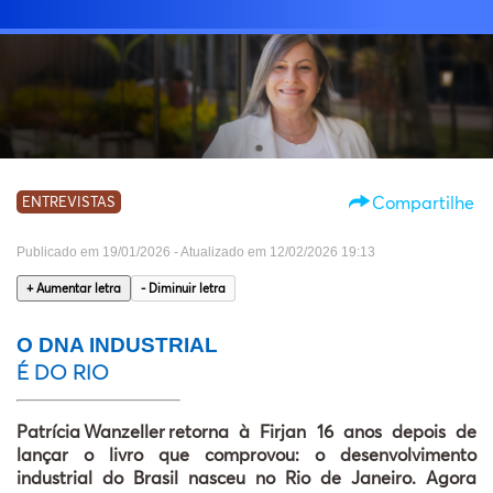
Buscar
INÍ
EDITORI
SOB
Compartilhe
ENTREVISTAS
CAR
EDIÇÕ
Publicado em 19/01/2026 - Atualizado em 12/02/2026 19:13
ANTERIOR
+ Aumentar letra
- Diminuir letra
PESQUIS
O DNA INDUSTRIAL
ASSOCI
É DO RIO
WEBSTORI
Patrícia
Wanzeller
retorna
à
Firjan 16 anos depois de
lan
ç
ar o livro que comprovou: o desenvolvimento
industrial do Brasil nasceu no Rio de Janeiro. Agora