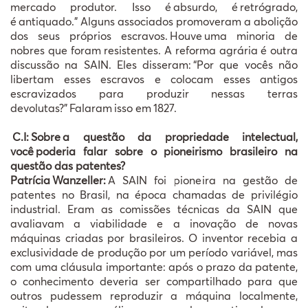
mercado produtor. Isso
é
absurdo,
é
retr
ó
grado,
é
antiquado.
”
Alguns associados promoveram a aboli
çã
o
dos seus pr
ó
prios escravos.
Houve
uma minoria de
nobres que foram resistentes. A reforma agr
á
ria
é
outra
discuss
ã
o na SAIN. Eles disseram:
“
Por que voc
ê
s n
ã
o
libertam esses escravos e colocam esses antigos
escravizados para produzir nessas terras
devolutas?
”
Falaram
isso em
1827.
C.I:
Sobre
a quest
ã
o da propriedade intelectual,
voc
ê
poderia falar sobre o pioneirismo brasileiro na
quest
ã
o das patentes?
Patrícia
Wanzeller:
A SAIN foi pioneira na gestão de
patentes no Brasil, na época chamadas de privilégio
industrial. Eram as comissões técnicas da SAIN que
avaliavam a viabilidade e a inovação de novas
máquinas criadas por brasileiros. O inventor recebia a
exclusividade de produção por um período variável, mas
com uma cláusula importante: após o prazo da patente,
o conhecimento deveria ser compartilhado para que
outros pudessem reproduzir a máquina localmente,