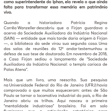
como superintendente do Iphan, ela revela o que ainda
falta para transformar essa mem
ó
ria em patrim
ô
nio
vivo.
Quando a historiadora Patrícia Regina
Corrêa
Wanzeller
descobriu que a Firjan guardava o
acervo da Sociedade Auxiliadora da Ind
ú
stria Nacional
(SAIN)
—
entidade que mais tarde daria origem
à
Firjan
—
, a biblioteca da sede virou sua segunda casa.
Uma
das salas de reuni
õ
es do 12
º
andar
testemunhou a
defesa de sua tese de doutorado.
Em novembro de 2018,
a Casa Firjan sediou o lan
ç
amento de "Sociedade
Auxiliadora da Ind
ú
stria Nacional: o templo carioca de
Palas Atena".
Mais que um livro, uma reescrita. Sua pesquisa
na
Universidade Federal do Rio de Janeiro (UFRJ)
havia
comprovado o que muitos esqueceram: antes de S
ã
o
Paulo se tornar a locomotiva industrial do pa
í
s, o Rio de
Janeiro abriu os trilhos. Aqui nasceu a primeira
"mentalidade industriosa" brasileira. Foi em solo
fluminense que a articula
çã
o estrat
é
gica para