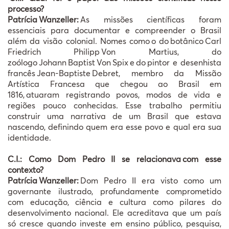
processo?
Patrícia
Wanzeller:
As missões científicas foram
essenciais para documentar e compreender o Brasil
além da visão colonial. Nomes como
o do
bot
â
nico
Carl
Friedrich Philipp
Von Martius, do
zo
ó
logo
Johann
Baptist
Von
Spix
e
do
pintor e desenhista
franc
ê
s
Jean-Baptiste
Debret, membro da Miss
ã
o
Art
í
stica Francesa que chegou ao Brasil em
1816,
atuaram registrando povos, modos de vida e
regi
õ
es pouco conhecidas. Esse trabalho permitiu
construir uma narrativa de um Brasil que estava
nascendo, definindo quem era esse povo e qual era sua
identidade.
C.I.: Como Dom Pedro II se relacionava
com esse
contexto?
Patrícia
Wanzeller:
Dom Pedro II era visto como um
governante ilustrado, profundamente comprometido
com educação, ciência e cultura como pilares do
desenvolvimento nacional. Ele acreditava que um país
só cresce quando investe em ensino público, pesquisa,