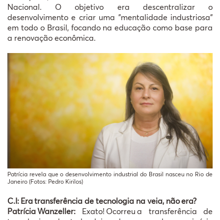
Nacional. O objetivo era descentralizar o
desenvolvimento e criar uma "mentalidade industriosa"
em todo o Brasil, focando na educação como base para
a renovação econômica.
Patrícia revela que o desenvolvimento industrial do Brasil nasceu no Rio de
Janeiro (Fotos: Pedro Kirilos)
C.I:
Era
transfer
ê
ncia de tecnologia na veia, n
ã
o
era?
Patrícia
Wanzeller:
Exato!
Ocorreu
a transfer
ê
ncia de