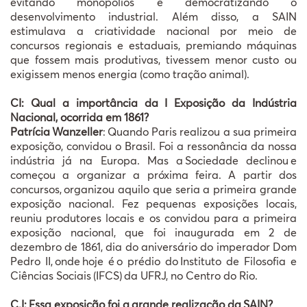
evitando monopólios e democratizando o
desenvolvimento industrial. Além disso, a SAIN
estimulava a criatividade nacional por meio de
concursos regionais e estaduais, premiando máquinas
que fossem mais produtivas, tivessem menor custo ou
exigissem menos energia (como tração animal).
CI: Qual a importância da I Exposição da Indústria
Nacional, ocorrida em 1861?
Patrícia
Wanzeller
:
Quando Paris realizou a sua primeira
exposi
çã
o, convidou o Brasil. Foi a resson
â
ncia da nossa
ind
ú
stria j
á
na Europa. Mas a
Sociedade declinou
e
come
ç
ou a organizar a pr
ó
xima feira. A partir dos
concursos,
organizou aquilo que seria a primeira grande
exposi
çã
o nacional. Fez pequenas exposi
çõ
es locais,
reuniu produtores locais e os convidou para a primeira
exposi
çã
o nacional, que foi inaugurada em 2 de
dezembro de 1861, dia do anivers
á
rio do imperador Dom
Pedro II,
onde
hoje
é
o pr
é
dio do
Instituto de Filosofia e
Ciências Sociais
(IFCS)
da UFRJ, no Centro do Rio.
C.I:
Essa exposi
çã
o foi a
grande realiza
çã
o da
SAIN?