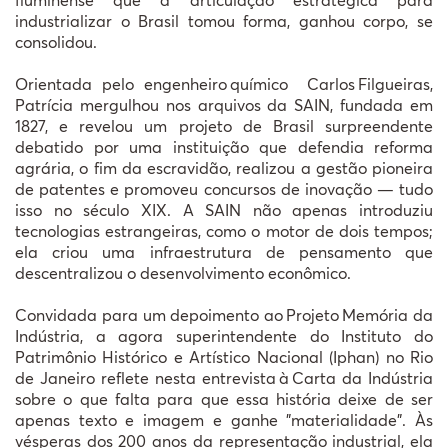
industrializar o Brasil tomou forma, ganhou corpo, se
consolidou.
Orientada pelo engenheiro
qu
í
mico
Carlos
Filgueiras,
Patr
í
cia mergulhou nos arquivos da SAIN, fundada em
1827, e revelou um projeto de Brasil surpreendente
debatido por uma instituição que defendia reforma
agrária, o fim da escravidão, realizou a gestão pioneira
de patentes e promoveu concursos de inovação — tudo
isso no século XIX. A SAIN não apenas introduziu
tecnologias estrangeiras, como o motor de dois tempos;
ela criou uma infraestrutura de pensamento que
descentralizou o desenvolvimento econômico.
Convidada para um depoimento ao
Projeto
Mem
ó
ria da
Ind
ú
stria, a agora superintendente do Instituto do
Patrim
ô
nio Hist
ó
rico e Art
í
stico Nacional (Iphan) no Rio
de Janeiro reflete nesta entrevista
à
Carta da Ind
ú
stria
sobre o que falta para que essa hist
ó
ria deixe de ser
apenas texto e imagem e ganhe "materialidade".
À
s
v
é
speras dos 200 anos da representa
çã
o industrial, ela